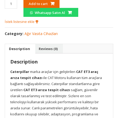
Caterpillar
Add to cart
CAT
Whatsapp Satın Al
ET3
Yetkili
İstek listesine ekle
Servis
Araç
Category:
Ağır Vasıta Cihazları
Arıza
Tespit
Description
Reviews (0)
Cihazı
/
Description
Standart
Versiyon
Caterpillar
marka araçlar için geliştirilen
CAT ET3 araç
quantity
arıza tespit cihazı
ile CAT Motoru kullanan tüm araçlara
bağlantı sağlayabilirsiniz. Caterpillar standartlarına göre
üretilen
CAT ET3 arıza tespit cihazı
sağlam, güvenilir
olarak tasarlanmış ve test edilmiştir. Sizlere en son
teknolojiyi kullanarak yüksek performans ve kaliteyi bir
arada sunar. Canlı parametreleri görüntüleyebilir, hata
kodlarını okuyup silebilir, adaptasyon, programlama ve