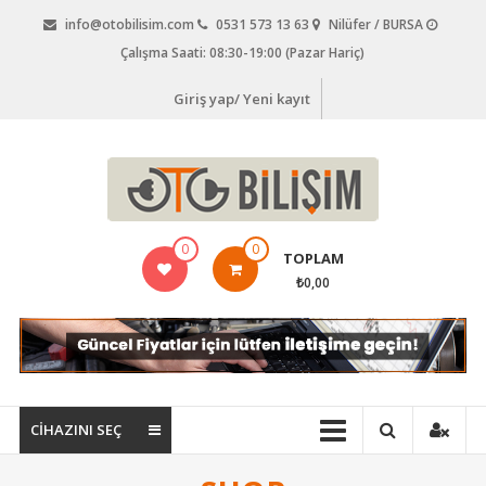
İçeriğe
info@otobilisim.com
0531 573 13 63
Nilüfer / BURSA
geç
Çalışma Saati: 08:30-19:00 (Pazar Hariç)
Giriş yap/ Yeni kayıt
Oto
0
0
TOPLAM
Bilişim,
₺0,00
Araç
Arıza
Tespit
Cihazları,
CİHAZINI SEÇ
Oto