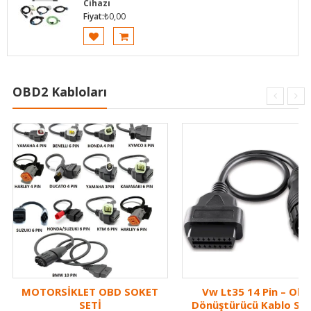
Cihazı
Fiyat:
₺
0,00
OBD2 Kabloları
MOTORSİKLET OBD SOKET
Vw Lt35 14 Pin – Ob
SETİ
Dönüştürücü Kablo Sok