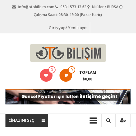
İçeriğe
info@otobilisim.com
0531 573 13 63
Nilüfer / BURSA
geç
Çalışma Saati: 08:30-19:00 (Pazar Hariç)
Giriş yap/ Yeni kayıt
Oto
0
0
TOPLAM
Bilişim,
₺0,00
Araç
Arıza
Tespit
Cihazları,
CİHAZINI SEÇ
Oto