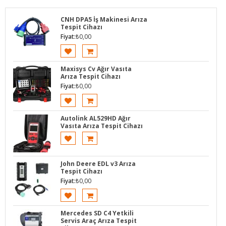
CNH DPA5 İş Makinesi Arıza
Tespit Cihazı
Fiyat:
₺
0,00
Maxisys Cv Ağır Vasıta
Arıza Tespit Cihazı
Fiyat:
₺
0,00
Autolink AL529HD Ağır
Vasıta Arıza Tespit Cihazı
John Deere EDL v3 Arıza
Tespit Cihazı
Fiyat:
₺
0,00
Mercedes SD C4 Yetkili
Servis Araç Arıza Tespit