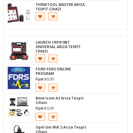
THİNKTOOL MASTER ARIZA
TESPİT CİHAZI
LAUNCH CRP919BT
ÜNİVERSAL ARIZA TESPİT
CİHAZI
FORD FDRS ONLİNE
PROGRAM
Fiyat:
₺
0,00
Bmw Icom A3 Arıza Tespit
Cihazı
Fiyat:
₺
0,00
Opel Gm Mdi 2 Arıza Tespit
Cihazı