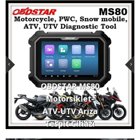
Performans
Yazılımları
THINKTOOL
Expert 391
Profesyonel
Araç Arıza
Tespit Cihazı
Sepete Ekle