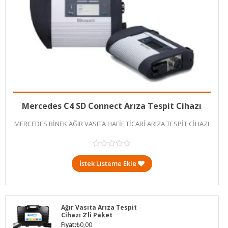
Add to cart
₺
0,00
Mercedes C4 SD Connect Arıza Tespit Cihazı
MERCEDES BİNEK AĞIR VASITA HAFİF TİCARİ ARIZA TESPİT CİHAZI
İstek Listeme Ekle
Ağır Vasıta Arıza Tespit
Cihazı 2’li Paket
Fiyat:
₺
0,00