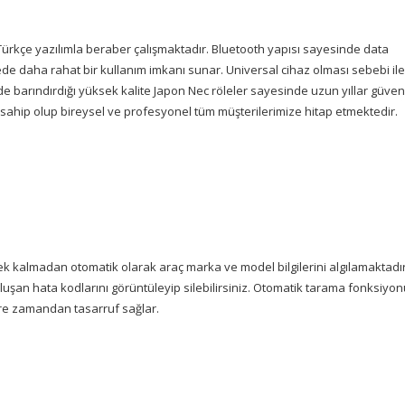
Türkçe yazılımla beraber çalışmaktadır. Bluetooth yapısı sayesinde data
ede daha rahat bir kullanım imkanı sunar. Universal cihaz olması sebebi ile
nde barındırdığı yüksek kalite Japon Nec röleler sayesinde uzun yıllar güven
a sahip olup bireysel ve profesyonel tüm müşterilerimize hitap etmektedir.
 kalmadan otomatik olarak araç marka ve model bilgilerini algılamaktadır
e oluşan hata kodlarını görüntüleyip silebilirsiniz. Otomatik tarama fonksiyo
ere zamandan tasarruf sağlar.