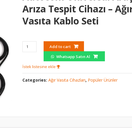
Arıza Tespit Cihazı – Ağı
Vasıta Kablo Seti
Autocom
Add to cart
Universal
Whatsapp Satın Al
Araç
Arıza
İstek listesine ekle
Tespit
Cihazı
Categories:
Ağır Vasıta Cihazları
,
Popüler Ürünler
–
Ağır
Vasıta
Kablo
Seti
quantity