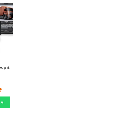
espit
 Al