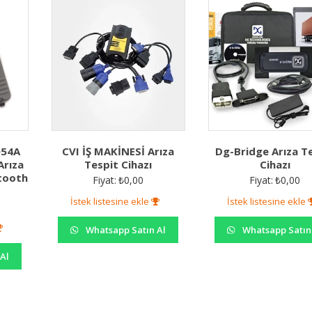
054A
CVI İŞ MAKİNESİ Arıza
Dg-Bridge Arıza T
Arıza
Tespit Cihazı
Cihazı
etooth
Fiyat:
₺
0,00
Fiyat:
₺
0,00
İstek listesine ekle
İstek listesine ekle
Whatsapp Satın Al
Whatsapp Satın
Al