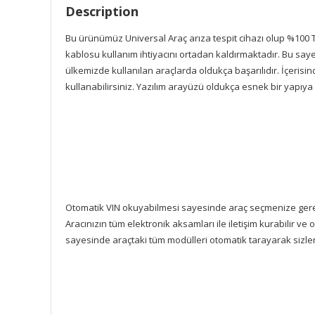
Description
Bu ürünümüz Universal Araç arıza tespit cihazı olup %100 
kablosu kullanım ihtiyacını ortadan kaldırmaktadır. Bu say
ülkemizde kullanılan araçlarda oldukça başarılıdır. İçerisi
kullanabilirsiniz. Yazılım arayüzü oldukça esnek bir yapıy
Otomatik VIN okuyabilmesi sayesinde araç seçmenize gerek
Aracınızın tüm elektronik aksamları ile iletişim kurabilir v
sayesinde araçtaki tüm modülleri otomatik tarayarak sizl