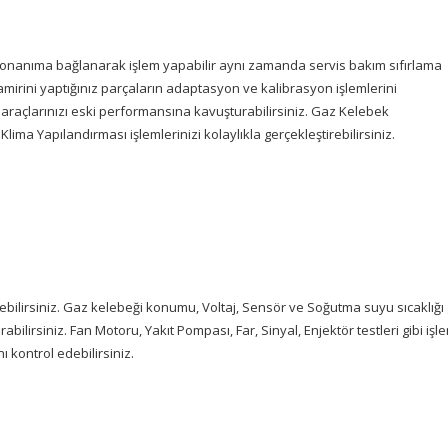
 donanıma bağlanarak işlem yapabilir aynı zamanda servis bakım sıfırlama
a tamirini yaptığınız parçaların adaptasyon ve kalibrasyon işlemlerini
k araçlarınızı eski performansına kavuşturabilirsiniz. Gaz Kelebek
ma Yapılandırması işlemlerinizi kolaylıkla gerçekleştirebilirsiniz.
debilirsiniz. Gaz kelebeği konumu, Voltaj, Sensör ve Soğutma suyu sıcaklığı 
abilirsiniz. Fan Motoru, Yakıt Pompası, Far, Sinyal, Enjektör testleri gibi işl
 kontrol edebilirsiniz.