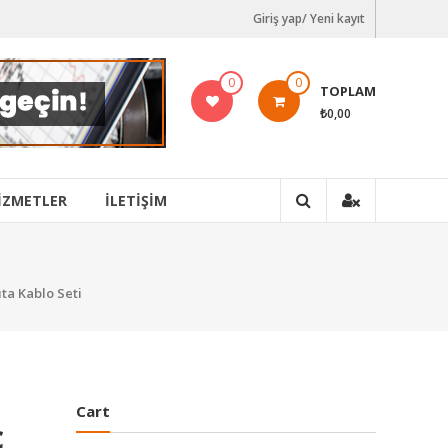
Giriş yap/ Yeni kayıt
0
0
TOPLAM
₺0,00
IZMETLER
İLETİŞİM
ıta Kablo Seti
Cart
ç