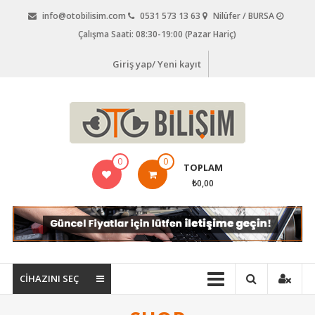
İçeriğe
info@otobilisim.com
0531 573 13 63
Nilüfer / BURSA
geç
Çalışma Saati: 08:30-19:00 (Pazar Hariç)
Giriş yap/ Yeni kayıt
Oto
0
0
TOPLAM
Bilişim,
₺0,00
Araç
Arıza
Tespit
Cihazları,
CİHAZINI SEÇ
Oto