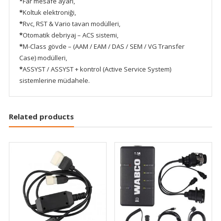
*
Far mesafe ayarı,
*
Koltuk elektroniği,
*
Rvc, RST & Vario tavan modülleri,
*
Otomatik debriyaj – ACS sistemi,
*
M-Class gövde – (AAM / EAM / DAS / SEM / VG Transfer
Case) modülleri,
*
ASSYST / ASSYST + kontrol (Active Service System)
sistemlerine müdahele.
Related products