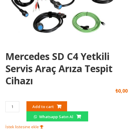
Mercedes SD C4 Yetkili
Servis Araç Arıza Tespit
Cihazı
₺
0,00
Mercedes
Add to cart
SD
Whatsapp Satın Al
C4
Yetkili
İstek listesine ekle
Servis