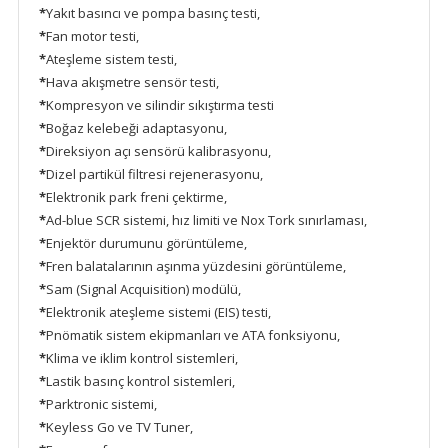
*
Yakıt basıncı ve pompa basınç testi,
*
Fan motor testi,
*
Ateşleme sistem testi,
*
Hava akışmetre sensör testi,
*
Kompresyon ve silindir sıkıştırma testi
*
Boğaz kelebeği adaptasyonu,
*
Direksiyon açı sensörü kalibrasyonu,
*
Dizel partikül filtresi rejenerasyonu,
*
Elektronik park freni çektirme,
*
Ad-blue SCR sistemi, hız limiti ve Nox Tork sınırlaması,
*
Enjektör durumunu görüntüleme,
*
Fren balatalarının aşınma yüzdesini görüntüleme,
*
Sam (Signal Acquisition) modülü,
*
Elektronik ateşleme sistemi (EIS) testi,
*
Pnömatik sistem ekipmanları ve ATA fonksiyonu,
*
Klima ve iklim kontrol sistemleri,
*
Lastik basınç kontrol sistemleri,
*
Parktronic sistemi,
*
Keyless Go ve TV Tuner,