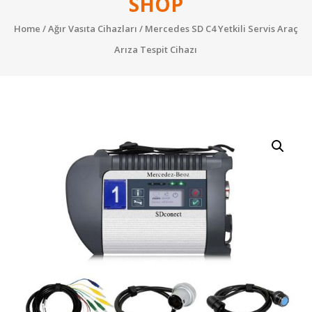
SHOP
Performans
Home
/
Ağır Vasıta Cihazları
/ Mercedes SD C4 Yetkili Servis Araç
Yazılımları
Arıza Tespit Cihazı