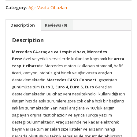
Araç
Category:
Ağır Vasıta Cihazları
Arıza
Tespit
Description
Reviews (0)
Cihazı
quantity
Description
Mercedes C4 araç arıza tespit cihazı
,
Mercedes-
Benz
özel ve yetkili servislerde kullanılan kapsamlı bir
arıza
tespit cihazı
dır. Mercedes motoru kullanan otomobil, hafif
ticari, kamyon, otobüs gibi binek ve ağır vasıta araçları
desteklemektedir.
Mercedes C4 SD Connect
, geçmişten
günümüze tüm
Euro 3, Euro 4, Euro 5, Euro 6
araçları
desteklemektedir. Bu cihaz yeni nesil teknoloji kullanıldığı için
iletişim hızı da eski sürümlere göre çok daha hızlı bir bağlantı
imkânı sunmaktadır. Yeni nesil araçlara % 100’lük erişim
sağlayan orijinal test cihazıdır ve ayrıca Türkçe yazılım
desteği bulunmaktadır. Araç üzerinde ne kadar elektronik
beyin var ise tüm arızaları size listeler ve arızanın hangi
parçada oluştuğunu teknik şemaları ile görüntüleyebilirsiniz.