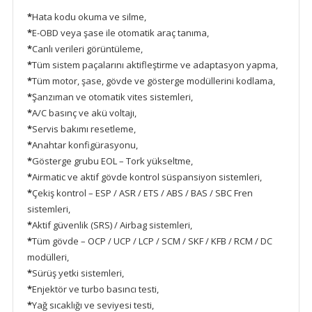
*
Hata kodu okuma ve silme,
*
E-OBD veya şase ile otomatik araç tanıma,
*
Canlı verileri görüntüleme,
*
Tüm sistem paçalarını aktifleştirme ve adaptasyon yapma,
*
Tüm motor, şase, gövde ve gösterge modüllerini kodlama,
*
Şanzıman ve otomatik vites sistemleri,
*
A/C basınç ve akü voltajı,
*
Servis bakımı resetleme,
*
Anahtar konfigürasyonu,
*
Gösterge grubu EOL – Tork yükseltme,
*
Airmatic ve aktif gövde kontrol süspansiyon sistemleri,
*
Çekiş kontrol – ESP / ASR / ETS / ABS / BAS / SBC Fren
sistemleri,
*
Aktif güvenlik (SRS) / Airbag sistemleri,
*
Tüm gövde – OCP / UCP / LCP / SCM / SKF / KFB / RCM / DC
modülleri,
*
Sürüş yetki sistemleri,
*
Enjektör ve turbo basıncı testi,
*
Yağ sıcaklığı ve seviyesi testi,