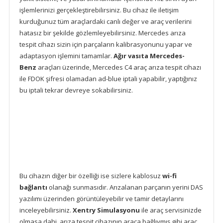
işlemlerinizi gerçekleştirebilirsiniz. Bu cihaz ile iletişim
kurduğunuz tüm araçlardaki canlı değer ve araç verilerini
hatasız bir şekilde gözlemleyebilirsiniz. Mercedes arıza
tespit cihazı sizin için parçaların kalibrasyonunu yapar ve
adaptasyon işlemini tamamlar.
Ağır vasıta Mercedes-
Benz
araçları üzerinde, Mercedes C4 araç arıza tespit cihazı
ile FDOK şifresi olamadan ad-blue iptali yapabilir, yaptığınız
bu iptali tekrar devreye sokabilirsiniz.
Bu cihazın diğer bir özelliği ise sizlere kablosuz
wi-fi
bağlantı
olanağı sunmasıdır. Arızalanan parçanın yerini DAS
yazılımı üzerinden görüntüleyebilir ve tamir detaylarını
inceleyebilirsiniz.
Xentry Simulasyonu
ile araç servisinizde
olmasa dahi, arıza tespit cihazının araca bağlıymış gibi araç